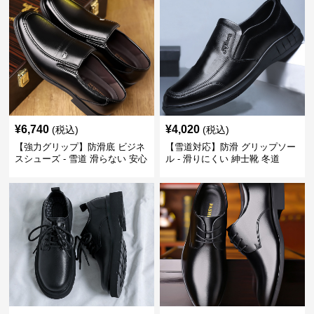
¥
6,740
¥
4,020
(税込)
(税込)
【強力グリップ】防滑底 ビジネ
【雪道対応】防滑 グリップソー
スシューズ - 雪道 滑らない 安心
ル - 滑りにくい 紳士靴 冬道