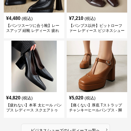
¥
4,480
¥
7,210
(税込)
(税込)
【パンツスーツに合う靴】レー
【パンプス以外】ビットローフ
スアップ 紐靴 レディース 疲れ
ァー レディース ビジネスシュー
ない 太ヒール オックスフォード
ズ ビジネスカジュアル スクエア
ビジネスシューズ
トゥ 疲れない スーツ
¥
4,820
¥
5,020
(税込)
(税込)
【疲れない】本革 太ヒール パン
【痛くない】厚底 Tストラップ
プス レディース スクエアトゥ
チャンキーヒールパンプス - 脚
ビジネスシューズ 営業 スーツ
長効果 かわいい 歩きやすい
歩きやすい
›
ビジネスシューズ
の
レディース
一覧へ