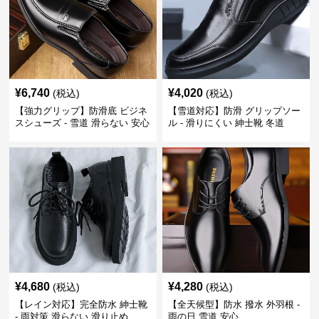
¥
6,740
¥
4,020
(税込)
(税込)
【強力グリップ】防滑底 ビジネ
【雪道対応】防滑 グリップソー
スシューズ - 雪道 滑らない 安心
ル - 滑りにくい 紳士靴 冬道
¥
4,680
¥
4,280
(税込)
(税込)
【レイン対応】完全防水 紳士靴
【全天候型】防水 撥水 外羽根 -
- 雨対策 滑らない 滑り止め
雨の日 雪道 安心