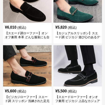
¥
6,010
¥
5,820
(税込)
(税込)
【スエード調ローファー】オン
【カジュアルスリッポン】スエ
オフ兼用 本革 どんな服装にも合
ード調 ビジカジ 遊び心のあるデ
わせやすく快適な履き心地を提
ザインで自分らしいスタイルを
供
表現
¥
5,600
¥
5,500
(税込)
(税込)
【ビジカジローファー】スエー
【スエードローファー】オンオ
ド調 スリッポン 洗練された足元
フ兼用 ビジカジ 上品なカジュア
を演出しジャケットスタイルを
ル感で休日の散歩にも最適