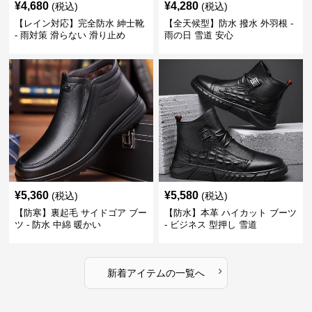
¥
4,680
¥
4,280
(税込)
(税込)
【レイン対応】完全防水 紳士靴
【全天候型】防水 撥水 外羽根 -
- 雨対策 滑らない 滑り止め
雨の日 雪道 安心
¥
5,360
¥
5,580
(税込)
(税込)
【防寒】裏起毛 サイドゴア ブー
【防水】本革 ハイカット ブーツ
ツ - 防水 中綿 暖かい
- ビジネス 型押し 雪道
›
新着アイテムの一覧へ