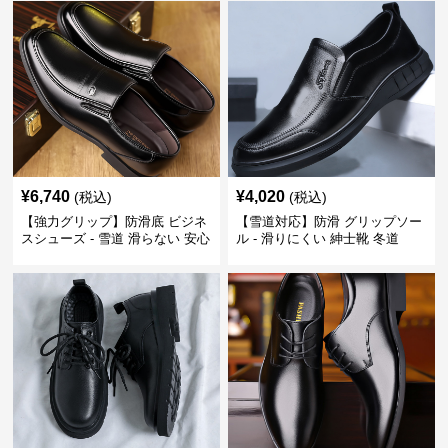
¥
6,740
¥
4,020
(税込)
(税込)
【強力グリップ】防滑底 ビジネ
【雪道対応】防滑 グリップソー
スシューズ - 雪道 滑らない 安心
ル - 滑りにくい 紳士靴 冬道