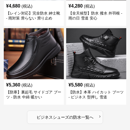
¥
4,680
¥
4,280
(税込)
(税込)
【レイン対応】完全防水 紳士靴
【全天候型】防水 撥水 外羽根 -
- 雨対策 滑らない 滑り止め
雨の日 雪道 安心
¥
5,360
¥
5,580
(税込)
(税込)
【防寒】裏起毛 サイドゴア ブー
【防水】本革 ハイカット ブーツ
ツ - 防水 中綿 暖かい
- ビジネス 型押し 雪道
›
ビジネスシューズ
の
防水
一覧へ