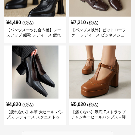
¥
4,480
¥
7,210
(税込)
(税込)
【パンツスーツに合う靴】レー
【パンプス以外】ビットローフ
スアップ 紐靴 レディース 疲れ
ァー レディース ビジネスシュー
ない 太ヒール オックスフォード
ズ ビジネスカジュアル スクエア
ビジネスシューズ
トゥ 疲れない スーツ
¥
4,820
¥
5,020
(税込)
(税込)
【疲れない】本革 太ヒール パン
【痛くない】厚底 Tストラップ
プス レディース スクエアトゥ
チャンキーヒールパンプス - 脚
ビジネスシューズ 営業 スーツ
長効果 かわいい 歩きやすい
歩きやすい