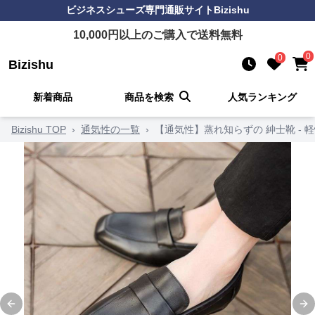
ビジネスシューズ
専門通販サイト
Bizishu
10,000
円以上のご購入で送料無料
0
0
Bizishu
新着商品
商品を検索
人気ランキング
Bizishu TOP
›
通気性の一覧
›
【通気性】蒸れ知らずの 紳士靴 -
Previous slide
Ne