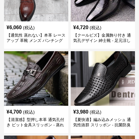
¥
6,060
¥
4,720
(税込)
(税込)
【通気性 蒸れない】本革 レース
【クールビズ】金属飾り付き 通
アップ 革靴 メンズ パンチング
気孔デザイン 紳士靴 - 足元涼し
快適 ビジネスシューズ 歩きやす
い 営業 外回り 通勤
い 営業
¥
4,700
¥
3,980
(税込)
(税込)
【清潔感】型押し本革 通気孔付
【夏快適】編み込みメッシュ 通
き ビット金具スリッポン - 蒸れ
気性抜群 スリッポン - 抗菌防臭
ない レザー 紳士靴
春夏用 紳士靴