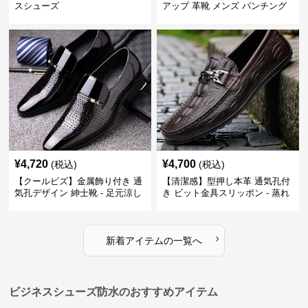
スシューズ
アップ 革靴 メンズ パンチング
快適 ビジネスシューズ 歩きやす
い 営業
¥
4,720
¥
4,700
(税込)
(税込)
【クールビズ】金属飾り付き 通
【清潔感】型押し本革 通気孔付
気孔デザイン 紳士靴 - 足元涼し
き ビット金具スリッポン - 蒸れ
い 営業 外回り 通勤
ない レザー 紳士靴
›
新着アイテムの一覧へ
ビジネスシューズ防水のおすすめアイテム