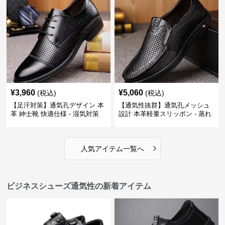
¥
3,960
¥
5,060
(税込)
(税込)
【足汗対策】通気孔デザイン 本
【通気性抜群】通気孔メッシュ
革 紳士靴 快適仕様 - 湿気対策
設計 本革軽量スリッポン - 蒸れ
疲れにくい 涼しい
ない 夏用 クールビズ
›
人気アイテム一覧へ
ビジネスシューズ通気性の新着アイテム