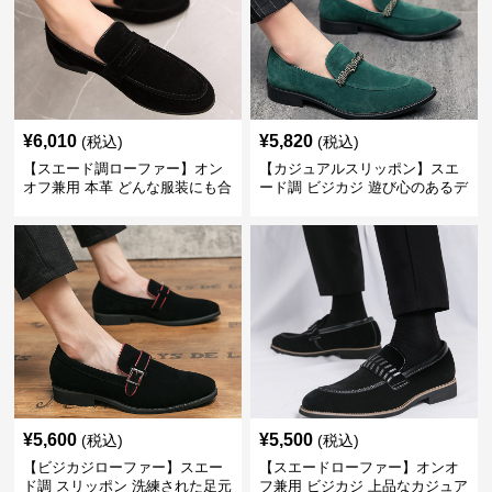
¥
6,010
¥
5,820
(税込)
(税込)
【スエード調ローファー】オン
【カジュアルスリッポン】スエ
オフ兼用 本革 どんな服装にも合
ード調 ビジカジ 遊び心のあるデ
わせやすく快適な履き心地を提
ザインで自分らしいスタイルを
供
表現
¥
5,600
¥
5,500
(税込)
(税込)
【ビジカジローファー】スエー
【スエードローファー】オンオ
ド調 スリッポン 洗練された足元
フ兼用 ビジカジ 上品なカジュア