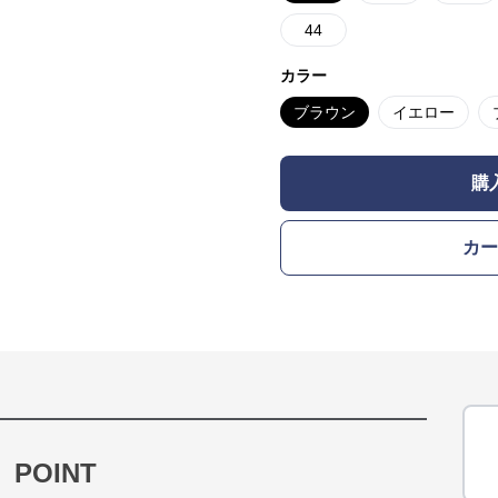
44
カラー
ブラウン
イエロー
購
カー
POINT