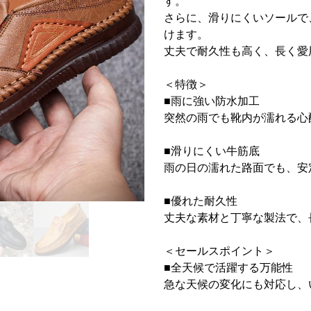
す。
さらに、滑りにくいソールで
けます。
丈夫で耐久性も高く、長く愛
＜特徴＞
■雨に強い防水加工
突然の雨でも靴内が濡れる心
■滑りにくい牛筋底
雨の日の濡れた路面でも、安
■優れた耐久性
丈夫な素材と丁寧な製法で、
＜セールスポイント＞
■全天候で活躍する万能性
急な天候の変化にも対応し、