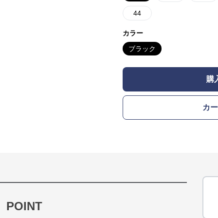
44
カラー
ブラック
購
カー
POINT