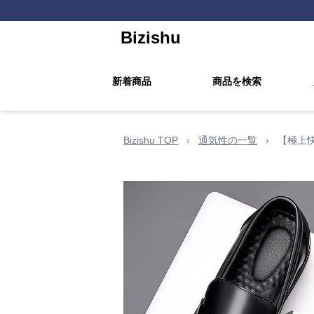
Bizishu
新着商品
商品を検索
Bizishu TOP
›
通気性の一覧
›
【極上快