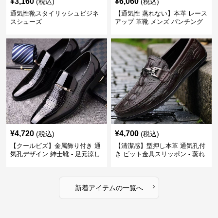
¥
3,160
¥
6,060
(税込)
(税込)
通気性靴スタイリッシュビジネ
【通気性 蒸れない】本革 レース
スシューズ
アップ 革靴 メンズ パンチング
快適 ビジネスシューズ 歩きやす
い 営業
¥
4,720
¥
4,700
(税込)
(税込)
【クールビズ】金属飾り付き 通
【清潔感】型押し本革 通気孔付
気孔デザイン 紳士靴 - 足元涼し
き ビット金具スリッポン - 蒸れ
い 営業 外回り 通勤
ない レザー 紳士靴
›
新着アイテムの一覧へ