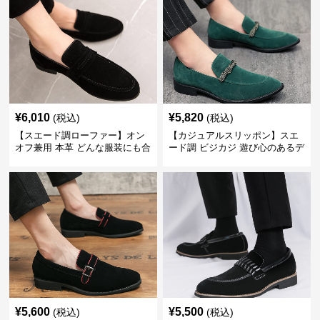
¥
6,010
¥
5,820
(税込)
(税込)
【スエード調ローファー】オン
【カジュアルスリッポン】スエ
オフ兼用 本革 どんな服装にも合
ード調 ビジカジ 遊び心のあるデ
わせやすく快適な履き心地を提
ザインで自分らしいスタイルを
供
表現
¥
5,600
¥
5,500
(税込)
(税込)