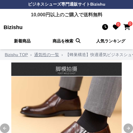
ビジネスシューズ
専門通販サイト
Bizishu
10,000
円以上のご購入で送料無料
0
0
Bizishu
新着商品
商品を検索
人気ランキング
Bizishu TOP
›
通気性の一覧
›
【蜂巣構造】快適通気ビジネスシュー
Previous slide
Ne