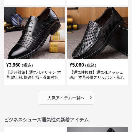
ない レザー 紳士靴
春夏用 紳士靴
¥
3,960
¥
5,060
(税込)
(税込)
【足汗対策】通気孔デザイン 本
【通気性抜群】通気孔メッシュ
革 紳士靴 快適仕様 - 湿気対策
設計 本革軽量スリッポン - 蒸れ
疲れにくい 涼しい
ない 夏用 クールビズ
›
人気アイテム一覧へ
ビジネスシューズ通気性の新着アイテム