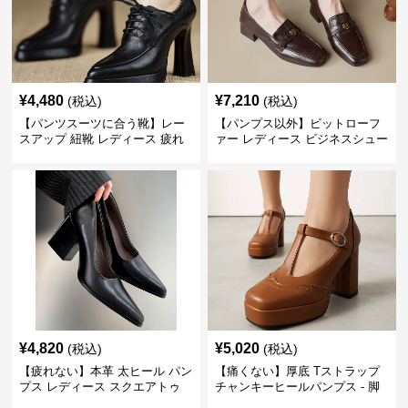
¥
4,480
¥
7,210
(税込)
(税込)
【パンツスーツに合う靴】レー
【パンプス以外】ビットローフ
スアップ 紐靴 レディース 疲れ
ァー レディース ビジネスシュー
ない 太ヒール オックスフォード
ズ ビジネスカジュアル スクエア
ビジネスシューズ
トゥ 疲れない スーツ
¥
4,820
¥
5,020
(税込)
(税込)
【疲れない】本革 太ヒール パン
【痛くない】厚底 Tストラップ
プス レディース スクエアトゥ
チャンキーヒールパンプス - 脚
ビジネスシューズ 営業 スーツ
長効果 かわいい 歩きやすい