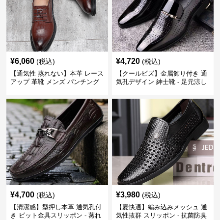
¥
6,060
¥
4,720
(税込)
(税込)
【通気性 蒸れない】本革 レース
【クールビズ】金属飾り付き 通
アップ 革靴 メンズ パンチング
気孔デザイン 紳士靴 - 足元涼し
快適 ビジネスシューズ 歩きやす
い 営業 外回り 通勤
い 営業
¥
4,700
¥
3,980
(税込)
(税込)
【清潔感】型押し本革 通気孔付
【夏快適】編み込みメッシュ 通
き ビット金具スリッポン - 蒸れ
気性抜群 スリッポン - 抗菌防臭