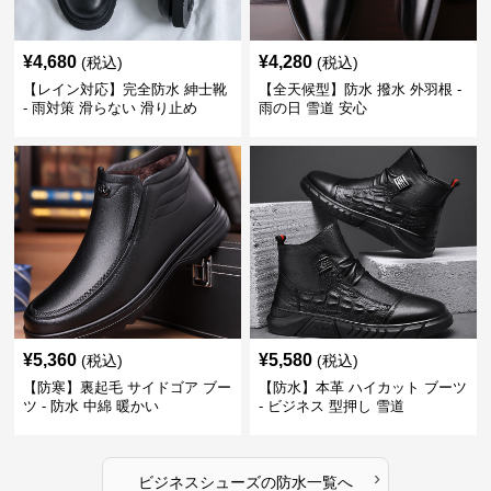
¥
4,680
¥
4,280
(税込)
(税込)
【レイン対応】完全防水 紳士靴
【全天候型】防水 撥水 外羽根 -
- 雨対策 滑らない 滑り止め
雨の日 雪道 安心
¥
5,360
¥
5,580
(税込)
(税込)
【防寒】裏起毛 サイドゴア ブー
【防水】本革 ハイカット ブーツ
ツ - 防水 中綿 暖かい
- ビジネス 型押し 雪道
›
ビジネスシューズ
の
防水
一覧へ