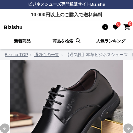
ビジネスシューズ
専門通販サイト
Bizishu
10,000
円以上のご購入で送料無料
0
0
Bizishu
新着商品
商品を検索
人気ランキング
Bizishu TOP
›
通気性の一覧
›
【通気性】本革ビジネスシューズ -
Previous slide
Ne