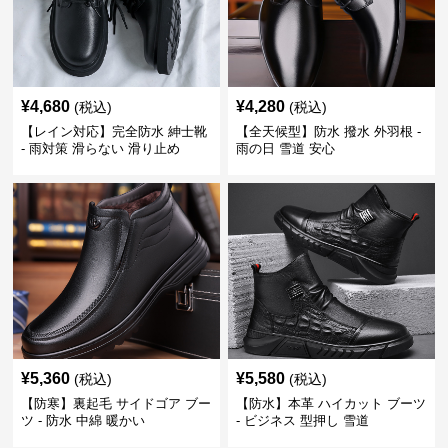
¥
4,680
¥
4,280
(税込)
(税込)
【レイン対応】完全防水 紳士靴
【全天候型】防水 撥水 外羽根 -
- 雨対策 滑らない 滑り止め
雨の日 雪道 安心
¥
5,360
¥
5,580
(税込)
(税込)
【防寒】裏起毛 サイドゴア ブー
【防水】本革 ハイカット ブーツ
ツ - 防水 中綿 暖かい
- ビジネス 型押し 雪道