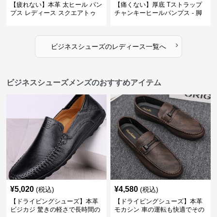
【疲れない】本革 太ヒール パン
【痛くない】厚底 Tストラップ
プス レディース スクエアトゥ
チャンキーヒールパンプス - 脚
ビジネスシューズ 営業 スーツ
長効果 かわいい 歩きやすい
歩きやすい
›
ビジネスシューズ
の
レディース
一覧へ
ビジネスシューズメンズのおすすめアイテム
¥
5,020
¥
4,580
(税込)
(税込)
【ドライビングシューズ】本革
【ドライビングシューズ】本革
ビジカジ 驚きの軽さで長時間の
モカシン 車の運転も快適でその