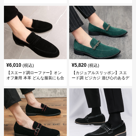
歩行も疲れ知らず
まま街歩きも楽しめる
¥
6,010
¥
5,820
(税込)
(税込)
【スエード調ローファー】オン
【カジュアルスリッポン】スエ
オフ兼用 本革 どんな服装にも合
ード調 ビジカジ 遊び心のあるデ
わせやすく快適な履き心地を提
ザインで自分らしいスタイルを
供
表現