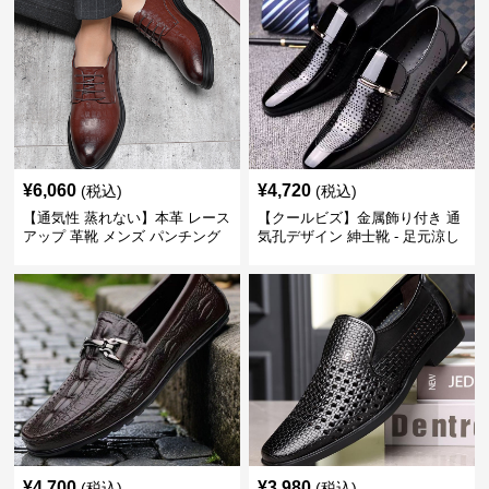
¥
6,060
¥
4,720
(税込)
(税込)
【通気性 蒸れない】本革 レース
【クールビズ】金属飾り付き 通
アップ 革靴 メンズ パンチング
気孔デザイン 紳士靴 - 足元涼し
快適 ビジネスシューズ 歩きやす
い 営業 外回り 通勤
い 営業
¥
4,700
¥
3,980
(税込)
(税込)