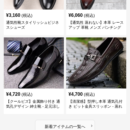
¥
3,160
¥
6,060
(税込)
(税込)
通気性靴スタイリッシュビジネ
【通気性 蒸れない】本革 レース
スシューズ
アップ 革靴 メンズ パンチング
快適 ビジネスシューズ 歩きやす
い 営業
¥
4,720
¥
4,700
(税込)
(税込)
【クールビズ】金属飾り付き 通
【清潔感】型押し本革 通気孔付
気孔デザイン 紳士靴 - 足元涼し
き ビット金具スリッポン - 蒸れ
い 営業 外回り 通勤
ない レザー 紳士靴
›
新着アイテムの一覧へ