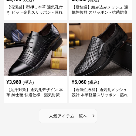
【清潔感】型押し本革 通気孔付
【夏快適】編み込みメッシュ 通
き ビット金具スリッポン - 蒸れ
気性抜群 スリッポン - 抗菌防臭
ない レザー 紳士靴
春夏用 紳士靴
¥
3,960
¥
5,060
(税込)
(税込)
【足汗対策】通気孔デザイン 本
【通気性抜群】通気孔メッシュ
革 紳士靴 快適仕様 - 湿気対策
設計 本革軽量スリッポン - 蒸れ
疲れにくい 涼しい
ない 夏用 クールビズ
›
人気アイテム一覧へ