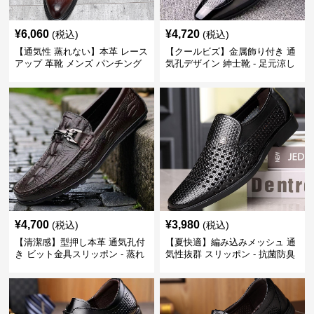
¥
6,060
¥
4,720
(税込)
(税込)
【通気性 蒸れない】本革 レース
【クールビズ】金属飾り付き 通
アップ 革靴 メンズ パンチング
気孔デザイン 紳士靴 - 足元涼し
快適 ビジネスシューズ 歩きやす
い 営業 外回り 通勤
い 営業
¥
4,700
¥
3,980
(税込)
(税込)
【清潔感】型押し本革 通気孔付
【夏快適】編み込みメッシュ 通
き ビット金具スリッポン - 蒸れ
気性抜群 スリッポン - 抗菌防臭
ない レザー 紳士靴
春夏用 紳士靴