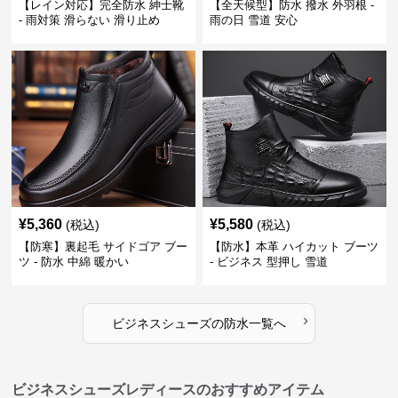
【レイン対応】完全防水 紳士靴
【全天候型】防水 撥水 外羽根 -
- 雨対策 滑らない 滑り止め
雨の日 雪道 安心
¥
5,360
¥
5,580
(税込)
(税込)
【防寒】裏起毛 サイドゴア ブー
【防水】本革 ハイカット ブーツ
ツ - 防水 中綿 暖かい
- ビジネス 型押し 雪道
›
ビジネスシューズ
の
防水
一覧へ
ビジネスシューズレディースのおすすめアイテム