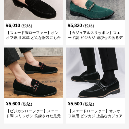
¥
6,010
¥
5,820
(税込)
(税込)
【スエード調ローファー】オン
【カジュアルスリッポン】スエ
オフ兼用 本革 どんな服装にも合
ード調 ビジカジ 遊び心のあるデ
わせやすく快適な履き心地を提
ザインで自分らしいスタイルを
供
表現
¥
5,600
¥
5,500
(税込)
(税込)
【ビジカジローファー】スエー
【スエードローファー】オンオ
ド調 スリッポン 洗練された足元
フ兼用 ビジカジ 上品なカジュア
を演出しジャケットスタイルを
ル感で休日の散歩にも最適
引き立てる