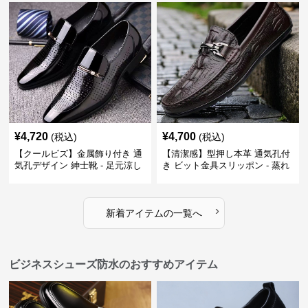
い 営業
¥
4,720
¥
4,700
(税込)
(税込)
【クールビズ】金属飾り付き 通
【清潔感】型押し本革 通気孔付
気孔デザイン 紳士靴 - 足元涼し
き ビット金具スリッポン - 蒸れ
い 営業 外回り 通勤
ない レザー 紳士靴
›
新着アイテムの一覧へ
ビジネスシューズ防水のおすすめアイテム