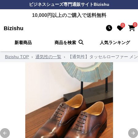
ビジネスシューズ
専門通販サイト
Bizishu
10,000
円以上のご購入で送料無料
0
0
Bizishu
新着商品
商品を検索
人気ランキング
Bizishu TOP
›
通気性の一覧
›
【通気性】タッセルローファー メン
Previous slide
Ne