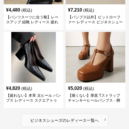
¥
4,480
¥
7,210
(税込)
(税込)
【パンツスーツに合う靴】レー
【パンプス以外】ビットローフ
スアップ 紐靴 レディース 疲れ
ァー レディース ビジネスシュー
ない 太ヒール オックスフォード
ズ ビジネスカジュアル スクエア
ビジネスシューズ
トゥ 疲れない スーツ
¥
4,820
¥
5,020
(税込)
(税込)
【疲れない】本革 太ヒール パン
【痛くない】厚底 Tストラップ
プス レディース スクエアトゥ
チャンキーヒールパンプス - 脚
ビジネスシューズ 営業 スーツ
長効果 かわいい 歩きやすい
歩きやすい
›
ビジネスシューズ
の
レディース
一覧へ