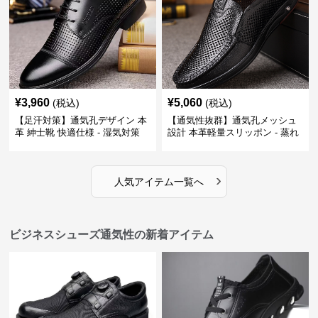
¥
3,960
¥
5,060
(税込)
(税込)
【足汗対策】通気孔デザイン 本
【通気性抜群】通気孔メッシュ
革 紳士靴 快適仕様 - 湿気対策
設計 本革軽量スリッポン - 蒸れ
疲れにくい 涼しい
ない 夏用 クールビズ
›
人気アイテム一覧へ
ビジネスシューズ通気性の新着アイテム