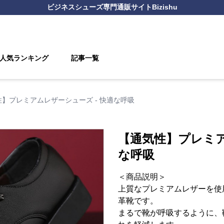
ビジネスシューズ
専門通販サイト
Bizishu
人気ランキング
記事一覧
】プレミアムレザーシューズ - 快適な呼吸
【通気性】プレミア
な呼吸
＜商品説明＞
上質なプレミアムレザーを使
革靴です。
まるで靴が呼吸するように、