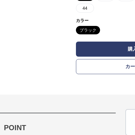
44
カラー
ブラック
購
カー
POINT