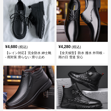
¥
4,680
¥
4,280
(税込)
(税込)
【レイン対応】完全防水 紳士靴
【全天候型】防水 撥水 外羽根 -
- 雨対策 滑らない 滑り止め
雨の日 雪道 安心