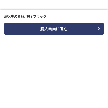
選択中の商品: 36 / ブラック
選択中の商品: 36 / ブラック
購入画面に進む
購入画面に進む
Bizishu
について
会社概要