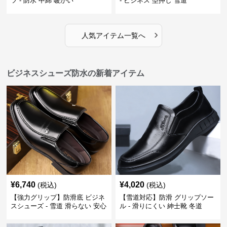
ツ - 防水 中綿 暖かい
- ビジネス 型押し 雪道
›
人気アイテム一覧へ
ビジネスシューズ防水の新着アイテム
¥
6,740
¥
4,020
(税込)
(税込)
【強力グリップ】防滑底 ビジネ
【雪道対応】防滑 グリップソー
スシューズ - 雪道 滑らない 安心
ル - 滑りにくい 紳士靴 冬道