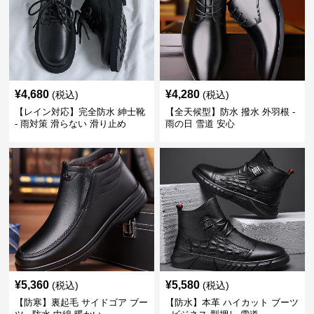
¥
4,680
¥
4,280
(税込)
(税込)
【レイン対応】完全防水 紳士靴
【全天候型】防水 撥水 外羽根 -
- 雨対策 滑らない 滑り止め
雨の日 雪道 安心
¥
5,360
¥
5,580
(税込)
(税込)
【防寒】裏起毛 サイドゴア ブー
【防水】本革 ハイカット ブーツ