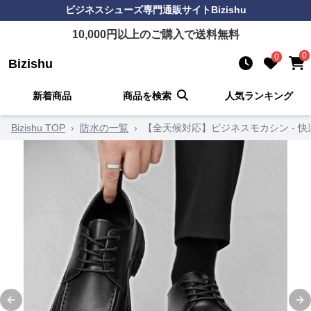
ビジネスシューズ
専門通販サイト
Bizishu
10,000
円以上のご購入で送料無料
0
0
Bizishu
新着商品
商品を検索
人気ランキング
Bizishu TOP
›
防水の一覧
›
【全天候対応】ビジネスモカシン - 
Previous slide
Ne