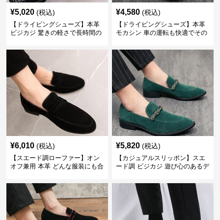
¥
5,020
¥
4,580
(税込)
(税込)
【ドライビングシューズ】本革
【ドライビングシューズ】本革
ビジカジ 驚きの軽さで長時間の
モカシン 車の運転も快適でその
歩行も疲れ知らず
まま街歩きも楽しめる
¥
6,010
¥
5,820
(税込)
(税込)
【スエード調ローファー】オン
【カジュアルスリッポン】スエ
オフ兼用 本革 どんな服装にも合
ード調 ビジカジ 遊び心のあるデ
わせやすく快適な履き心地を提
ザインで自分らしいスタイルを
供
表現