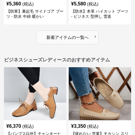
¥
5,360
¥
5,580
(税込)
(税込)
【防寒】裏起毛 サイドゴア ブー
【防水】本革 ハイカット ブーツ
ツ - 防水 中綿 暖かい
- ビジネス 型押し 雪道
›
新着アイテムの一覧へ
ビジネスシューズレディースのおすすめアイテム
¥
6,370
¥
3,350
(税込)
(税込)
【パンプス以外】チャンキーヒ
【疲れない 営業】モカシン スリ