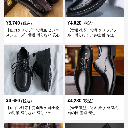
¥
6,740
¥
4,020
(税込)
(税込)
【強力グリップ】防滑底 ビジネ
【雪道対応】防滑 グリップソー
スシューズ - 雪道 滑らない 安心
ル - 滑りにくい 紳士靴 冬道
¥
4,680
¥
4,280
(税込)
(税込)
【レイン対応】完全防水 紳士靴
【全天候型】防水 撥水 外羽根 -
- 雨対策 滑らない 滑り止め
雨の日 雪道 安心