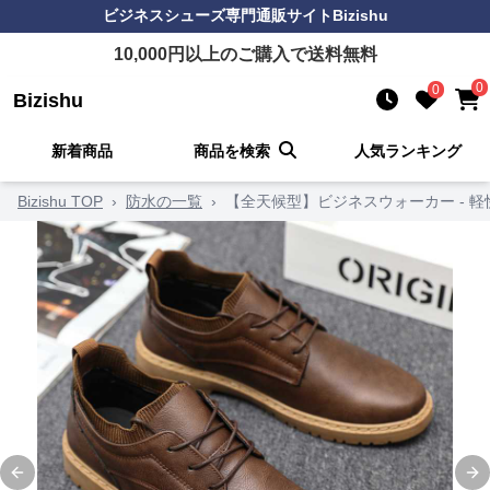
ビジネスシューズ
専門通販サイト
Bizishu
10,000
円以上のご購入で送料無料
0
0
Bizishu
新着商品
商品を検索
人気ランキング
Bizishu TOP
›
防水の一覧
›
【全天候型】ビジネスウォーカー - 
Previous slide
Ne