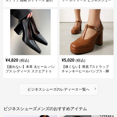
スアップ 紐靴 レディース 疲れ
ァー レディース ビジネスシュー
ない 太ヒール オックスフォード
ズ ビジネスカジュアル スクエア
ビジネスシューズ
トゥ 疲れない スーツ
¥
4,820
¥
5,020
(税込)
(税込)
【疲れない】本革 太ヒール パン
【痛くない】厚底 Tストラップ
プス レディース スクエアトゥ
チャンキーヒールパンプス - 脚
ビジネスシューズ 営業 スーツ
長効果 かわいい 歩きやすい
歩きやすい
›
ビジネスシューズ
の
レディース
一覧へ
ビジネスシューズメンズのおすすめアイテム