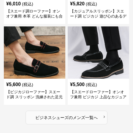
¥
6,010
¥
5,820
(税込)
(税込)
【スエード調ローファー】オン
【カジュアルスリッポン】スエ
オフ兼用 本革 どんな服装にも合
ード調 ビジカジ 遊び心のあるデ
わせやすく快適な履き心地を提
ザインで自分らしいスタイルを
供
表現
¥
5,600
¥
5,500
(税込)
(税込)
【ビジカジローファー】スエー
【スエードローファー】オンオ
ド調 スリッポン 洗練された足元
フ兼用 ビジカジ 上品なカジュア
を演出しジャケットスタイルを
ル感で休日の散歩にも最適
引き立てる
›
ビジネスシューズ
の
メンズ
一覧へ