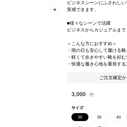
ビジネスシーンにふさわしい
実感できます。
Next slide
■様々なシーンで活躍
ビジネスからカジュアルまで
＜こんな方におすすめ＞
・雨の日も安心して履ける靴
・軽くて歩きやすい靴を好む
・快適な履き心地を重視する
ご注文確定か
3,000
円
サイズ
38
39
40