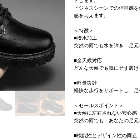
トします。
ビジネスシーンでの信頼感を
感を与えます。
＜特徴＞
■撥水加工
突然の雨でも水を弾き、足元
■全天候対応
どんな天候でも気にせず履け
■軽量設計
軽快な歩行をサポートし、足
＜セールスポイント＞
■天候に左右されない安心感
突然の雨でも、あなたの足元
■機能性とデザイン性の両立