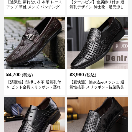
【通気性 蒸れない】本革 レース
【クールビズ】金属飾り付き 通
アップ 革靴 メンズ パンチング
気孔デザイン 紳士靴 - 足元涼し
快適 ビジネスシューズ 歩きやす
い 営業 外回り 通勤
い 営業
¥
4,700
¥
3,980
(税込)
(税込)
【清潔感】型押し本革 通気孔付
【夏快適】編み込みメッシュ 通
き ビット金具スリッポン - 蒸れ
気性抜群 スリッポン - 抗菌防臭
ない レザー 紳士靴
春夏用 紳士靴