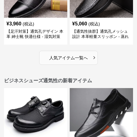
¥
3,960
¥
5,060
(税込)
(税込)
【足汗対策】通気孔デザイン 本
【通気性抜群】通気孔メッシュ
革 紳士靴 快適仕様 - 湿気対策
設計 本革軽量スリッポン - 蒸れ
疲れにくい 涼しい
ない 夏用 クールビズ
›
人気アイテム一覧へ
ビジネスシューズ通気性の新着アイテム