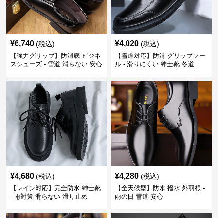
¥
6,740
¥
4,020
(税込)
(税込)
【強力グリップ】防滑底 ビジネ
【雪道対応】防滑 グリップソー
スシューズ - 雪道 滑らない 安心
ル - 滑りにくい 紳士靴 冬道
¥
4,680
¥
4,280
(税込)
(税込)
【レイン対応】完全防水 紳士靴
【全天候型】防水 撥水 外羽根 -
- 雨対策 滑らない 滑り止め
雨の日 雪道 安心