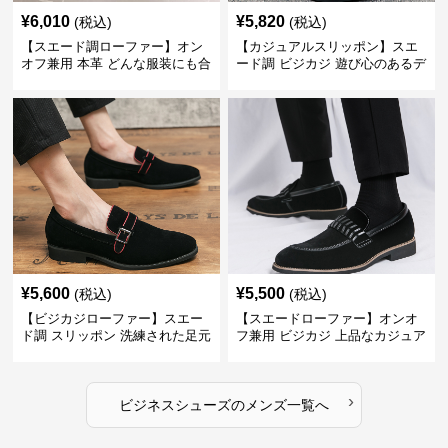
¥
6,010
¥
5,820
(税込)
(税込)
【スエード調ローファー】オン
【カジュアルスリッポン】スエ
オフ兼用 本革 どんな服装にも合
ード調 ビジカジ 遊び心のあるデ
わせやすく快適な履き心地を提
ザインで自分らしいスタイルを
供
表現
¥
5,600
¥
5,500
(税込)
(税込)
【ビジカジローファー】スエー
【スエードローファー】オンオ
ド調 スリッポン 洗練された足元
フ兼用 ビジカジ 上品なカジュア
を演出しジャケットスタイルを
ル感で休日の散歩にも最適
引き立てる
›
ビジネスシューズ
の
メンズ
一覧へ