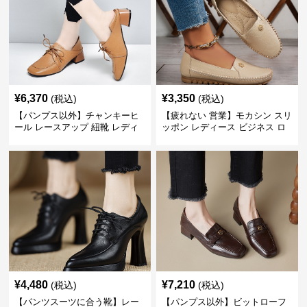
¥
6,370
¥
3,350
(税込)
(税込)
【パンプス以外】チャンキーヒ
【疲れない 営業】モカシン スリ
ール レースアップ 紐靴 レディ
ッポン レディース ビジネス ロ
ース ビジネスシューズ パンツス
ーファー 歩きやすい ビジネスカ
ーツ スクエアトゥ 歩きやすい
ジュアル パンプス以外
¥
4,480
¥
7,210
(税込)
(税込)
【パンツスーツに合う靴】レー
【パンプス以外】ビットローフ