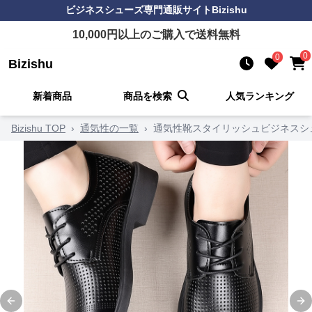
ビジネスシューズ
専門通販サイト
Bizishu
10,000
円以上のご購入で送料無料
0
0
Bizishu
新着商品
商品を検索
人気ランキング
Bizishu TOP
›
通気性の一覧
›
通気性靴スタイリッシュビジネスシ
Previous slide
Ne