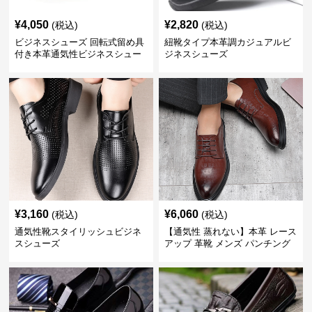
¥
4,050
¥
2,820
(税込)
(税込)
ビジネスシューズ 回転式留め具
紐靴タイプ本革調カジュアルビ
付き本革通気性ビジネスシュー
ジネスシューズ
ズ
¥
3,160
¥
6,060
(税込)
(税込)
通気性靴スタイリッシュビジネ
【通気性 蒸れない】本革 レース
スシューズ
アップ 革靴 メンズ パンチング
快適 ビジネスシューズ 歩きやす
い 営業