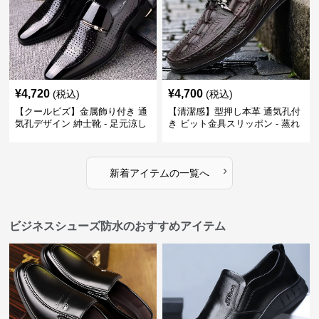
¥
4,720
¥
4,700
(税込)
(税込)
【クールビズ】金属飾り付き 通
【清潔感】型押し本革 通気孔付
気孔デザイン 紳士靴 - 足元涼し
き ビット金具スリッポン - 蒸れ
い 営業 外回り 通勤
ない レザー 紳士靴
›
新着アイテムの一覧へ
ビジネスシューズ防水のおすすめアイテム