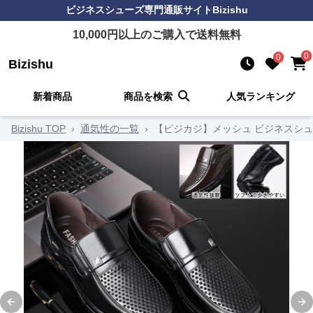
ビジネスシューズ
専門通販サイト
Bizishu
10,000
円以上のご購入で送料無料
0
0
Bizishu
新着商品
商品を検索
人気ランキング
Bizishu TOP
›
通気性の一覧
›
【ビジカジ】メッシュ ビジネスシュー
Previous slide
Ne