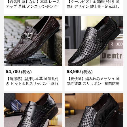
【通気性 蒸れない】本革 レース
【クールビズ】金属飾り付き 通
アップ 革靴 メンズ パンチング
気孔デザイン 紳士靴 - 足元涼し
快適 ビジネスシューズ 歩きやす
い 営業 外回り 通勤
い 営業
¥
4,700
¥
3,980
(税込)
(税込)
【清潔感】型押し本革 通気孔付
【夏快適】編み込みメッシュ 通
き ビット金具スリッポン - 蒸れ
気性抜群 スリッポン - 抗菌防臭
ない レザー 紳士靴
春夏用 紳士靴