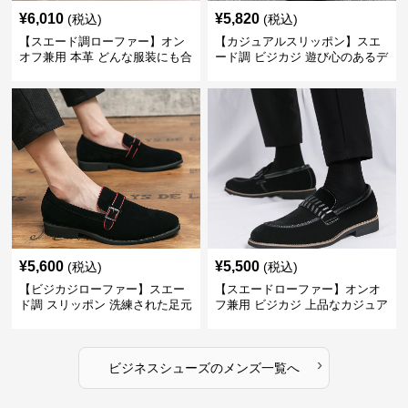
¥
6,010
¥
5,820
(税込)
(税込)
【スエード調ローファー】オン
【カジュアルスリッポン】スエ
オフ兼用 本革 どんな服装にも合
ード調 ビジカジ 遊び心のあるデ
わせやすく快適な履き心地を提
ザインで自分らしいスタイルを
供
表現
¥
5,600
¥
5,500
(税込)
(税込)
【ビジカジローファー】スエー
【スエードローファー】オンオ
ド調 スリッポン 洗練された足元
フ兼用 ビジカジ 上品なカジュア
を演出しジャケットスタイルを
ル感で休日の散歩にも最適
引き立てる
›
ビジネスシューズ
の
メンズ
一覧へ