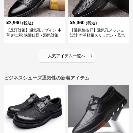
¥
3,960
¥
5,060
(税込)
(税込)
【足汗対策】通気孔デザイン 本
【通気性抜群】通気孔メッシュ
革 紳士靴 快適仕様 - 湿気対策
設計 本革軽量スリッポン - 蒸れ
疲れにくい 涼しい
ない 夏用 クールビズ
›
人気アイテム一覧へ
ビジネスシューズ通気性の新着アイテム