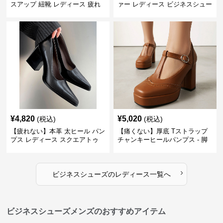
スアップ 紐靴 レディース 疲れ
ァー レディース ビジネスシュー
ない 太ヒール オックスフォード
ズ ビジネスカジュアル スクエア
ビジネスシューズ
トゥ 疲れない スーツ
¥
4,820
¥
5,020
(税込)
(税込)
【疲れない】本革 太ヒール パン
【痛くない】厚底 Tストラップ
プス レディース スクエアトゥ
チャンキーヒールパンプス - 脚
ビジネスシューズ 営業 スーツ
長効果 かわいい 歩きやすい
歩きやすい
›
ビジネスシューズ
の
レディース
一覧へ
ビジネスシューズメンズのおすすめアイテム