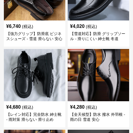
¥
6,740
¥
4,020
(税込)
(税込)
【強力グリップ】防滑底 ビジネ
【雪道対応】防滑 グリップソー
スシューズ - 雪道 滑らない 安心
ル - 滑りにくい 紳士靴 冬道
¥
4,680
¥
4,280
(税込)
(税込)
【レイン対応】完全防水 紳士靴
【全天候型】防水 撥水 外羽根 -
- 雨対策 滑らない 滑り止め
雨の日 雪道 安心