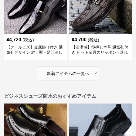
¥
4,720
¥
4,700
(税込)
(税込)
【クールビズ】金属飾り付き 通
【清潔感】型押し本革 通気孔付
気孔デザイン 紳士靴 - 足元涼し
き ビット金具スリッポン - 蒸れ
い 営業 外回り 通勤
ない レザー 紳士靴
›
新着アイテムの一覧へ
ビジネスシューズ防水のおすすめアイテム