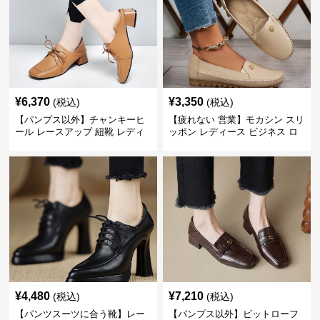
¥
6,370
¥
3,350
(税込)
(税込)
【パンプス以外】チャンキーヒ
【疲れない 営業】モカシン スリ
ール レースアップ 紐靴 レディ
ッポン レディース ビジネス ロ
ース ビジネスシューズ パンツス
ーファー 歩きやすい ビジネスカ
ーツ スクエアトゥ 歩きやすい
ジュアル パンプス以外
¥
4,480
¥
7,210
(税込)
(税込)
【パンツスーツに合う靴】レー
【パンプス以外】ビットローフ