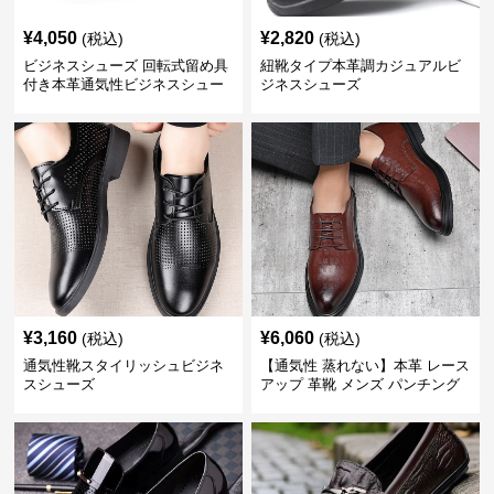
¥
4,050
¥
2,820
(税込)
(税込)
ビジネスシューズ 回転式留め具
紐靴タイプ本革調カジュアルビ
付き本革通気性ビジネスシュー
ジネスシューズ
ズ
¥
3,160
¥
6,060
(税込)
(税込)
通気性靴スタイリッシュビジネ
【通気性 蒸れない】本革 レース
スシューズ
アップ 革靴 メンズ パンチング
快適 ビジネスシューズ 歩きやす
い 営業