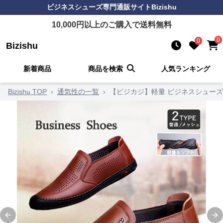
ビジネスシューズ
専門通販サイト
Bizishu
10,000
円以上のご購入で送料無料
0
0
Bizishu
新着商品
商品を検索
人気ランキング
Bizishu TOP
›
通気性の一覧
›
【ビジカジ】軽量 ビジネスシューズ 
Previous slide
Ne