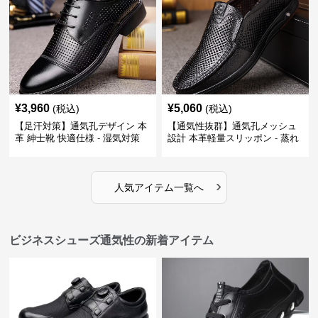
¥
3,960
¥
5,060
(税込)
(税込)
【足汗対策】通気孔デザイン 本
【通気性抜群】通気孔メッシュ
革 紳士靴 快適仕様 - 湿気対策
設計 本革軽量スリッポン - 蒸れ
疲れにくい 涼しい
ない 夏用 クールビズ
›
人気アイテム一覧へ
ビジネスシューズ通気性の新着アイテム