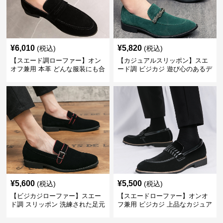
¥
6,010
¥
5,820
(税込)
(税込)
【スエード調ローファー】オン
【カジュアルスリッポン】スエ
オフ兼用 本革 どんな服装にも合
ード調 ビジカジ 遊び心のあるデ
わせやすく快適な履き心地を提
ザインで自分らしいスタイルを
供
表現
¥
5,600
¥
5,500
(税込)
(税込)
【ビジカジローファー】スエー
【スエードローファー】オンオ
ド調 スリッポン 洗練された足元
フ兼用 ビジカジ 上品なカジュア
を演出しジャケットスタイルを
ル感で休日の散歩にも最適
引き立てる