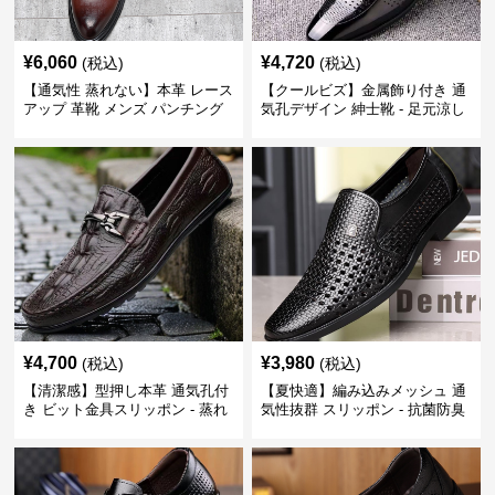
¥
6,060
¥
4,720
(税込)
(税込)
【通気性 蒸れない】本革 レース
【クールビズ】金属飾り付き 通
アップ 革靴 メンズ パンチング
気孔デザイン 紳士靴 - 足元涼し
快適 ビジネスシューズ 歩きやす
い 営業 外回り 通勤
い 営業
¥
4,700
¥
3,980
(税込)
(税込)
【清潔感】型押し本革 通気孔付
【夏快適】編み込みメッシュ 通
き ビット金具スリッポン - 蒸れ
気性抜群 スリッポン - 抗菌防臭
ない レザー 紳士靴
春夏用 紳士靴