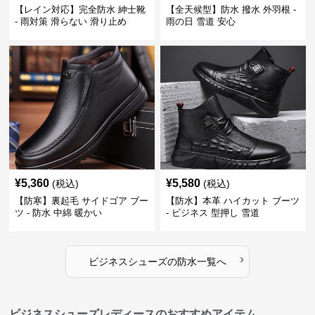
【レイン対応】完全防水 紳士靴
【全天候型】防水 撥水 外羽根 -
- 雨対策 滑らない 滑り止め
雨の日 雪道 安心
¥
5,360
¥
5,580
(税込)
(税込)
【防寒】裏起毛 サイドゴア ブー
【防水】本革 ハイカット ブーツ
ツ - 防水 中綿 暖かい
- ビジネス 型押し 雪道
›
ビジネスシューズ
の
防水
一覧へ
ビジネスシューズレディースのおすすめアイテム