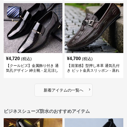
い 営業
¥
4,720
¥
4,700
(税込)
(税込)
【クールビズ】金属飾り付き 通
【清潔感】型押し本革 通気孔付
気孔デザイン 紳士靴 - 足元涼し
き ビット金具スリッポン - 蒸れ
い 営業 外回り 通勤
ない レザー 紳士靴
›
新着アイテムの一覧へ
ビジネスシューズ防水のおすすめアイテム