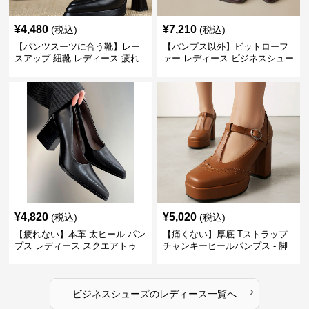
¥
4,480
¥
7,210
(税込)
(税込)
【パンツスーツに合う靴】レー
【パンプス以外】ビットローフ
スアップ 紐靴 レディース 疲れ
ァー レディース ビジネスシュー
ない 太ヒール オックスフォード
ズ ビジネスカジュアル スクエア
ビジネスシューズ
トゥ 疲れない スーツ
¥
4,820
¥
5,020
(税込)
(税込)
【疲れない】本革 太ヒール パン
【痛くない】厚底 Tストラップ
プス レディース スクエアトゥ
チャンキーヒールパンプス - 脚
ビジネスシューズ 営業 スーツ
長効果 かわいい 歩きやすい
歩きやすい
›
ビジネスシューズ
の
レディース
一覧へ