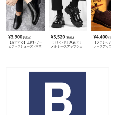
¥
3,900
¥
5,520
¥
4,400
(税込)
(税込)
(税込
【おすすめ】上質レザー
【トレンド】厚底 エナ
【クラシック】
ビジネスシューズ - 本革
メル レースアップシュ
レースアップシ
革靴 紳士靴
ーズ - 光沢 オックスフォ
通勤 ビジネス
ード